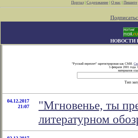
Портал
|
Содержание
|
О нас
|
Пишите
Подписатьс
НОВОСТИ 
"Русский переплет" зарегистрирован как СМИ.
Св
5 февраля 2001 года.
материалов ссы
Тип за
04.12.2017
"Мгновенье, ты пре
21:07
литературном обо