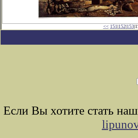
<<
151
|
152
|
153
|1
Если Вы хотите стать на
lipuno