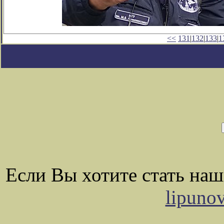
<<
131
|
132
|
133
|
1
Если Вы хотите стать на
lipuno