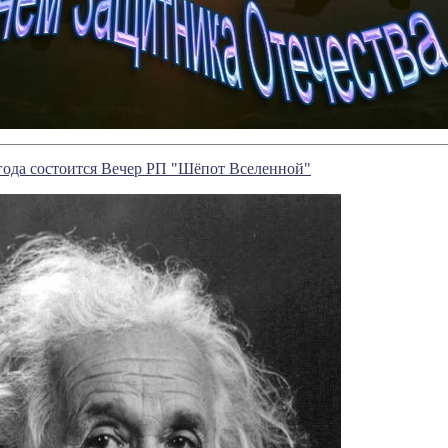
 года состоится Вечер РП "Шёпот Вселенной"