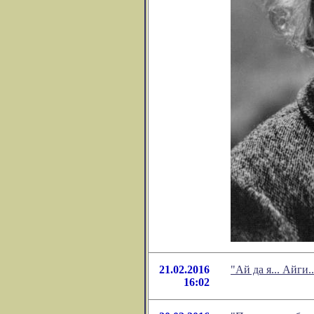
21.02.2016
"Ай да я... Айги
16:02