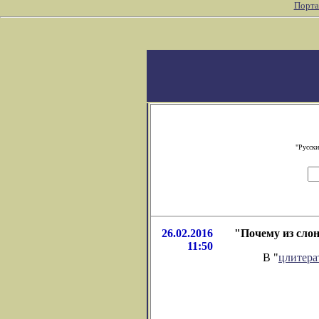
Порта
"Русски
26.02.2016
"Почему из слон
11:50
В "
цлитера