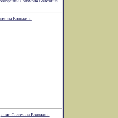
м обозрении Соломона Воложина
оломона Воложина
бозрении Соломона Воложина