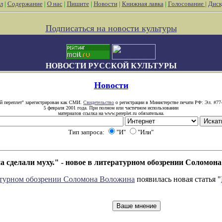
л
|
Содержание
|
О нас
|
Пишите
|
Новости
|
Книжная лавка
|
Голосование
|
Диск
Подписаться на новости культуры
НОВОСТИ РУССКОЙ КУЛЬТУРЫ
Новости
й переплет" зарегистрирован как СМИ.
Свидетельство
о регистрации в Министерстве печати РФ: Эл. #77
5 февраля 2001 года. При полном или частичном использовании
материалов ссылка на www.pereplet.ru обязательна.
Тип запроса:
"И"
"Или"
а сделали муху." - новое в литературном обозрении Соломон
турном обозрении Соломона Воложина
появилась новая статья "