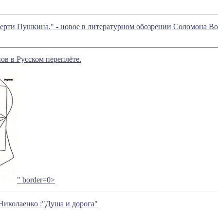
ерти Пушкина." - новое в литературном обозрении Соломона В
в в Русском переплёте.
" border=0>
Николаенко :"Душа и дорога"