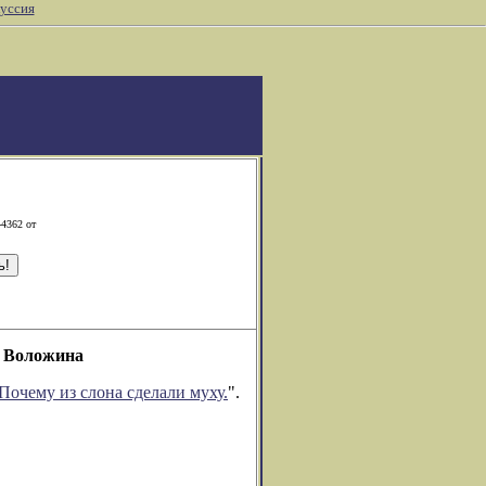
уссия
-4362 от
а Воложина
Почему из слона сделали муху.
".