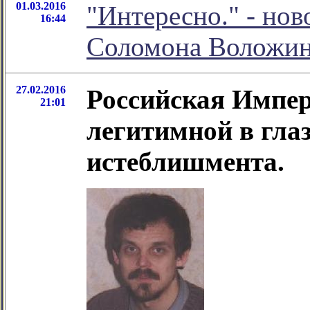
01.03.2016
"Интересно." - нов
16:44
Соломона Воложи
27.02.2016
Российская Импер
21:01
легитимной в гла
истеблишмента.