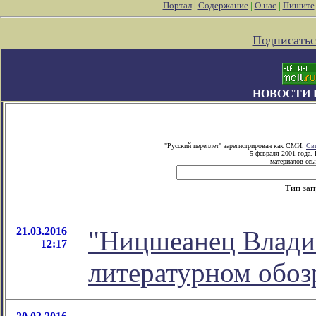
Портал
|
Содержание
|
О нас
|
Пишите
Подписатьс
НОВОСТИ 
"Русский переплет" зарегистрирован как СМИ.
Св
5 февраля 2001 года.
материалов ссы
Тип за
21.03.2016
"Ницшеанец Владим
12:17
литературном обо