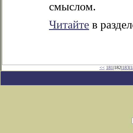
смыслом.
Читайте
в раздел
<<
181
|182|
183
|
1