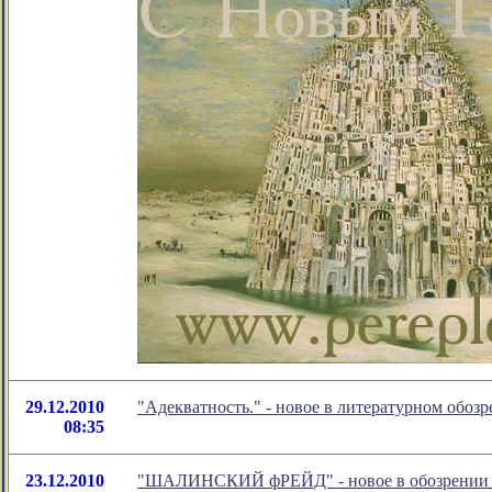
29.12.2010
"Адекватность." - новое в литературном обо
08:35
23.12.2010
"ШАЛИНСКИЙ фРЕЙД" - новое в обозрении 