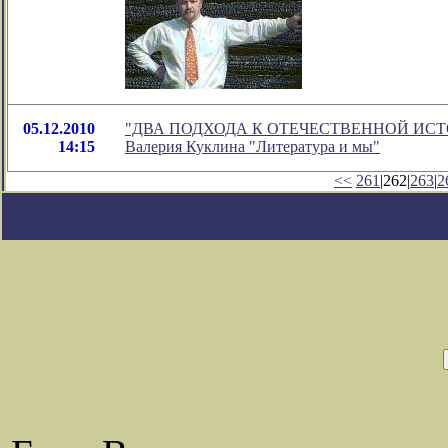
05.12.2010
"ДВА ПОДХОДА К ОТЕЧЕСТВЕННОЙ ИСТОРИ
14:15
Валерия Куклина "Литература и мы"
<<
261
|262|
263
|
2