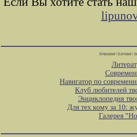
Если Вы хотите стать на
lipuno
Редколлегия
|
О журнале
|
Ав
Литера
Современ
Навигатор по современн
Клуб любителей тв
Энциклопедия тво
Для тех кому за 10: 
Галерея "Н