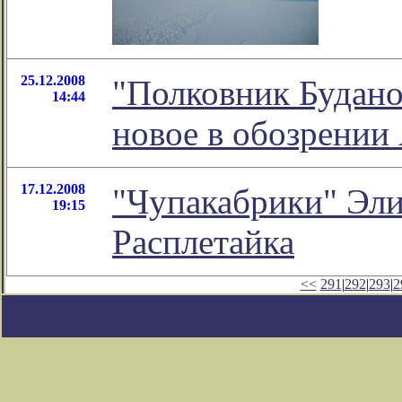
25.12.2008
"Полковник Буданов
14:44
новое в обозрении
17.12.2008
"Чупакабрики" Эли
19:15
Расплетайка
<<
291
|
292
|
293
|
2