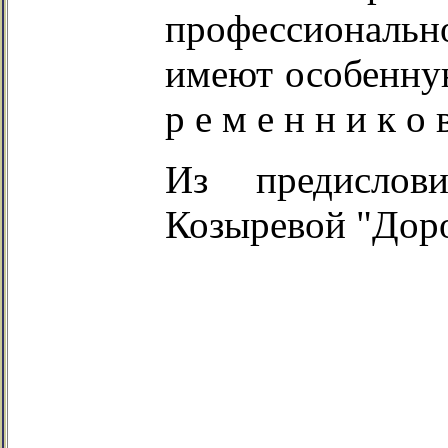
профессионально
имеют особенную
р е м е н н и к о 
Из предислов
Козыревой "Доро