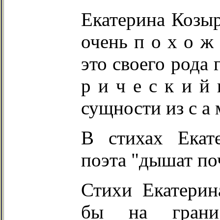
Екатерина Козыр
очень п о х о ж
это своего рода 
р и ч е с к и й 
сущности из с а м 
В стихах Екат
поэта "дышат поч
Стихи Екатерин
бы на грани