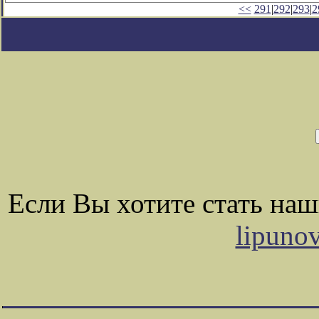
<<
291
|
292
|
293
|
2
Если Вы хотите стать на
lipuno