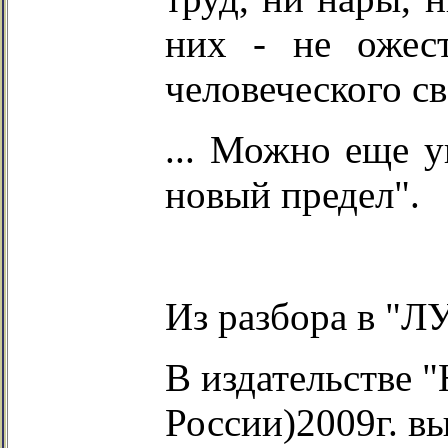
них - не ожес
человеческого св
... Можно еще у
новый предел".
Из разбора в "ЛУ
В издательстве 
России)2009г. в