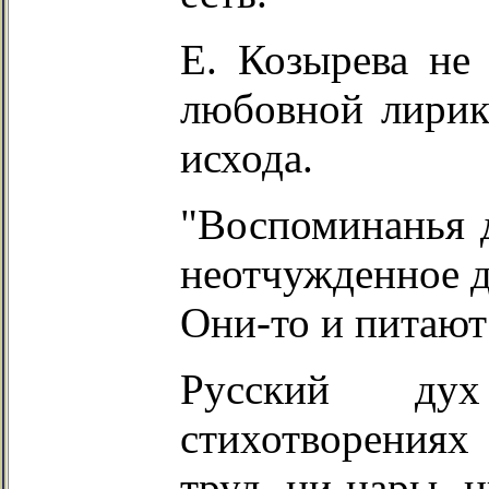
Е. Козырева не
любовной лирик
исхода.
"Воспоминанья д
неотчужденное д
Они-то и питают
Русский ду
стихотворениях
труд, ни нары, н