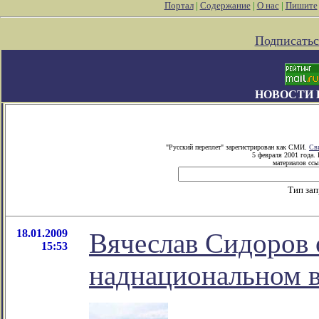
Портал
|
Содержание
|
О нас
|
Пишите
Подписатьс
НОВОСТИ 
"Русский переплет" зарегистрирован как СМИ.
Св
5 февраля 2001 года.
материалов ссы
Тип за
18.01.2009
Вячеслав Сидоров 
15:53
наднациональном в