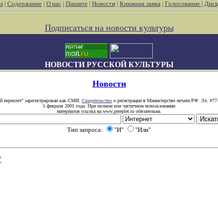
л
|
Содержание
|
О нас
|
Пишите
|
Новости
|
Книжная лавка
|
Голосование
|
Диск
Подписаться на новости культуры
НОВОСТИ РУССКОЙ КУЛЬТУРЫ
Новости
й переплет" зарегистрирован как СМИ.
Свидетельство
о регистрации в Министерстве печати РФ: Эл. #77
5 февраля 2001 года. При полном или частичном использовании
материалов ссылка на www.pereplet.ru обязательна.
Тип запроса:
"И"
"Или"
"