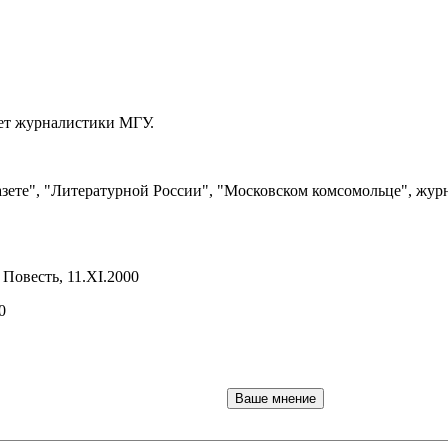
тет журналистики МГУ.
азете", "Литературной России", "Московском комсомольце", жур
Повесть, 11.XI.2000
0