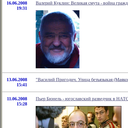
16.06.2008
Валерий Куклин: Великая смута - война гражд
19:31
13.06.2008
"Василий Пригодич. Улица безъязыкая (Маяко
15:41
11.06.2008
Пьер Бюнель - югославский разведчик в НАТ
15:28