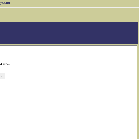
уссия
-4362 от