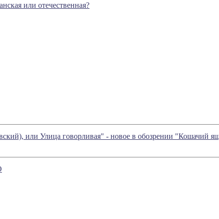
анская или отечественная?
вский), или Улица говорливая" - новое в обозрении "Кошачий 
О