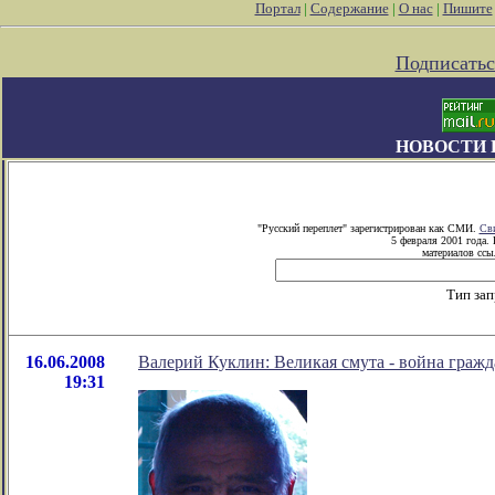
Портал
|
Содержание
|
О нас
|
Пишите
Подписатьс
НОВОСТИ 
"Русский переплет" зарегистрирован как СМИ.
Сви
5 февраля 2001 года.
материалов ссыл
Тип зап
16.06.2008
Валерий Куклин: Великая смута - война гражд
19:31