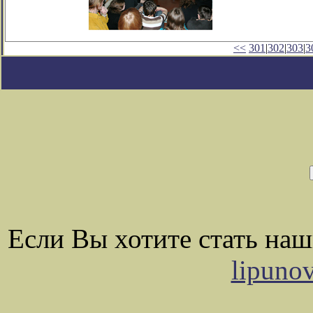
<<
301
|
302
|
303
|
3
Если Вы хотите стать на
lipuno