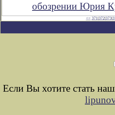
обозрении Юрия К
<<
371
|
372
|
373
|
3
Если Вы хотите стать на
lipuno