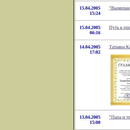
15.04.2005
"Вымирающ
15:24
15.04.2005
Путь к пр
06:16
14.04.2005
Татьяна К
17:02
13.04.2005
"Папа и т
15:00