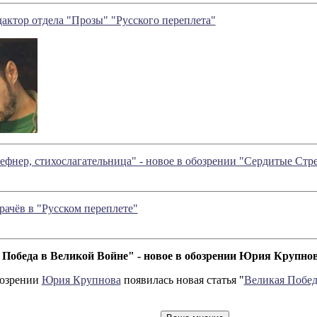
актор отдела "Прозы" "Русского переплета"
фнер, стихослагательница" - новое в обозрении "Сердитые Ст
рачёв в "Русском переплете"
Победа в Великой Войне" - новое в обозрении Юрия Крупно
бозрении
Юрия Крупнова
появилась новая статья "
Великая Побед