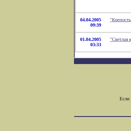
04.04.2005
"Крепость
09:39
01.04.2005
"Светлая 
03:33
Если 