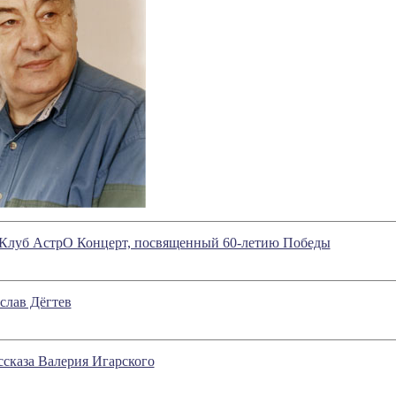
 Клуб АстрО Концерт, посвященный 60-летию Победы
слав Дёгтев
ссказа Валерия Игарского