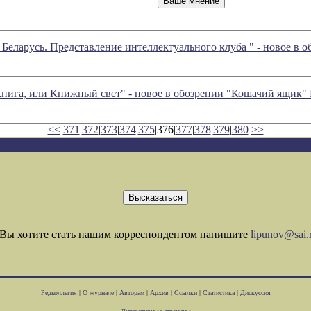
 Беларусь. Представление интеллектуального клуба
" - новое в
книга, или Книжный свет" - новое в обозрении "Кошачий ящик"
<<
371
|
372
|
373
|
374
|
375
|376|
377
|
378
|
379
|
380
>>
Вы хотите стать нашим корреспондентом напишите
lipunov@sai.
Редколлегия
|
О журнале
|
Авторам
|
Архив
|
Ссылки
|
Статистика
|
Дискуссия