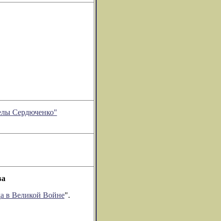
релы Сердюченко"
ва
а в Великой Войне
".