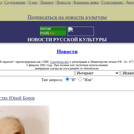
л
|
Содержание
|
О нас
|
Пишите
|
Новости
|
Книжная лавка
|
Голосование
|
Диск
Подписаться на новости культуры
НОВОСТИ РУССКОЙ КУЛЬТУРЫ
Новости
й переплет" зарегистрирован как СМИ.
Свидетельство
о регистрации в Министерстве печати РФ: Эл. #77
5 февраля 2001 года. При полном или частичном использовании
материалов ссылка на www.pereplet.ru обязательна.
Тип запроса:
"И"
"Или"
остях Юрий Борев