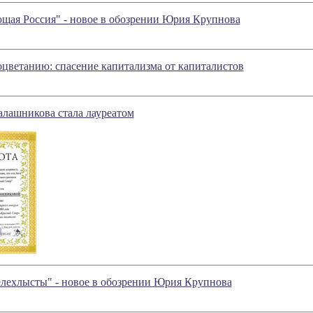
ая Россия" - новое в обозрении Юрия Крупнова
оцветанию: спасение капитализма от капиталистов
алашникова стала лауреатом
елехлысты" - новое в обозрении Юрия Крупнова