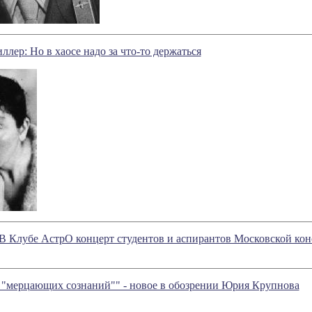
лер: Но в хаосе надо за что-то держаться
 В Клубе АстрО концерт студентов и аспирантов Московской ко
"мерцающих сознаний"" - новое в обозрении Юрия Крупнова