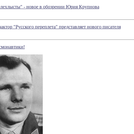
елехлысты" - новое в обозрении Юрия Крупнова
актор "Русского переплета" представляет нового писателя
смонавтики!