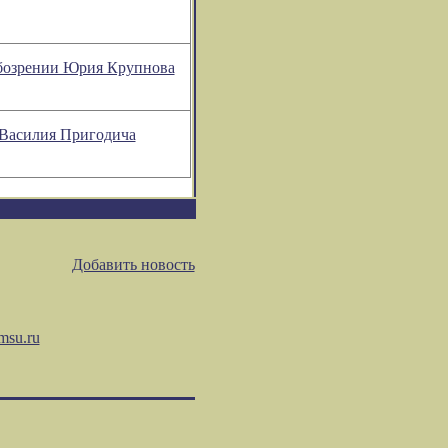
 обозрении Юрия Крупнова
 Василия Пригодича
Добавить новость
msu.ru