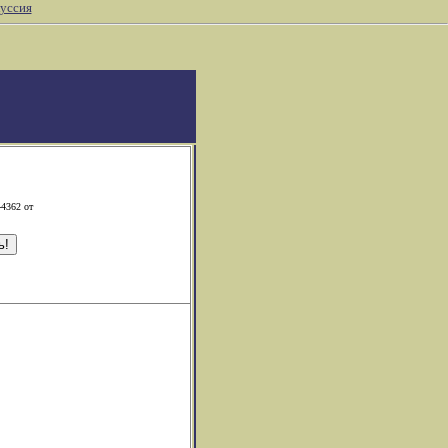
уссия
-4362 от