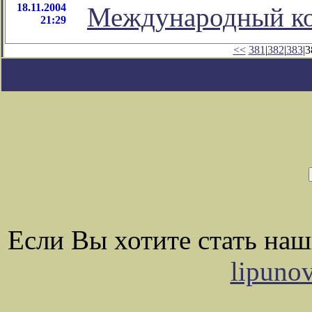
18.11.2004
Международный ко
21:29
<<
381
|
382
|
383
|3
Если Вы хотите стать на
lipuno