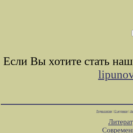
Если Вы хотите стать на
lipuno
Редколлегия
|
О журнале
|
Ав
Литера
Современ