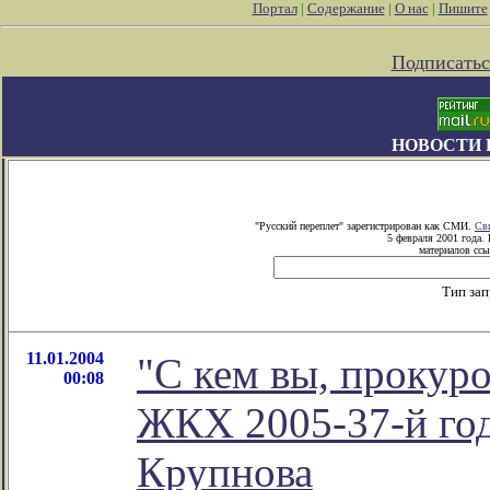
Портал
|
Содержание
|
О нас
|
Пишите
Подписатьс
НОВОСТИ 
"Русский переплет" зарегистрирован как СМИ.
Св
5 февраля 2001 года.
материалов ссы
Тип за
11.01.2004
"С кем вы, прокур
00:08
ЖКХ 2005-37-й год
Крупнова