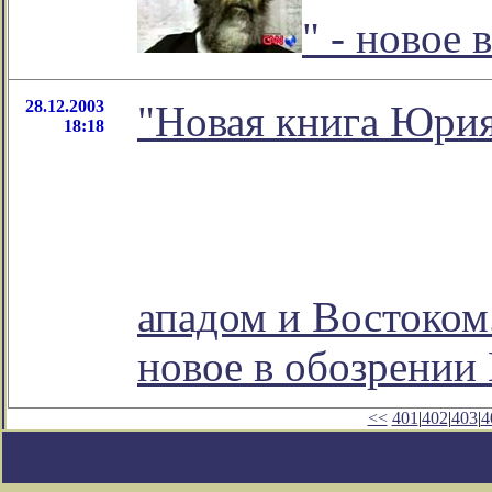
" - новое
28.12.2003
"Новая книга Юрия
18:18
ападом и Востоком
новое в обозрении
<<
401
|
402
|
403
|
4