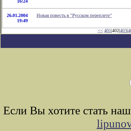
16:24
26.01.2004
Новая повесть в "Русском переплете"
19:49
<<
401
|402|
403
|
4
Если Вы хотите стать на
lipuno