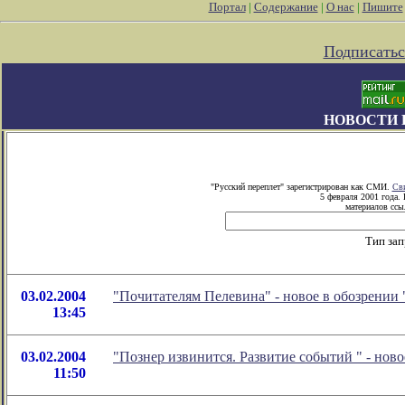
Портал
|
Содержание
|
О нас
|
Пишите
Подписатьс
НОВОСТИ 
"Русский переплет" зарегистрирован как СМИ.
Сви
5 февраля 2001 года.
материалов ссыл
Тип зап
03.02.2004
"Почитателям Пелевина" - новое в обозрении
13:45
03.02.2004
"Познер извинится. Развитие событий
" - нов
11:50