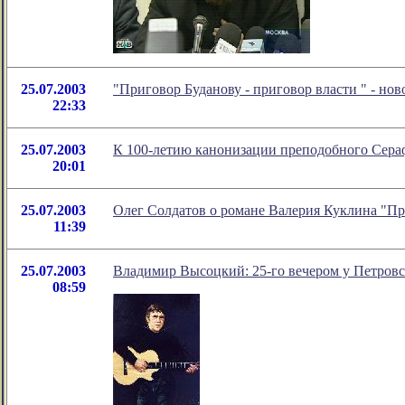
25.07.2003
"Приговор Буданову - приговор власти
" - но
22:33
25.07.2003
К 100-летию канонизации преподобного Сера
20:01
25.07.2003
Олег Солдатов о романе Валерия Куклина "П
11:39
25.07.2003
Владимир Высоцкий: 25-го вечером у Петровс
08:59