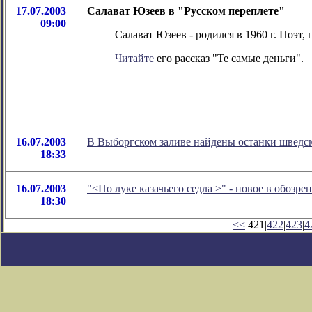
17.07.2003
Салават Юзеев в "Русском переплете"
09:00
Салават Юзеев - родился в 1960 г. Поэт,
Читайте
его рассказ "Те самые деньги".
16.07.2003
В Выборгском заливе найдены останки шведс
18:33
16.07.2003
"<По луке казачьего седла >" - новое в обозр
18:30
<<
421|
422
|
423
|
4