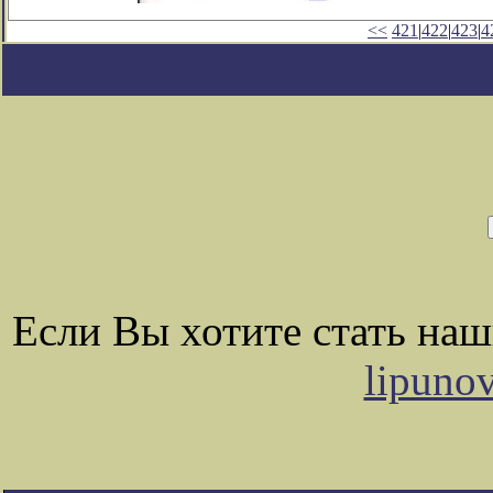
<<
421
|
422
|
423
|
4
Если Вы хотите стать на
lipuno