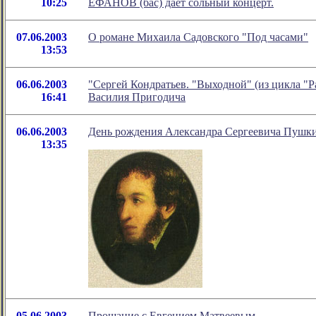
10:25
ЕФАНОВ (бас) дает сольный концерт.
07.06.2003
О романе Михаила Садовского "Под часами"
13:53
06.06.2003
"Сергей Кондратьев. "Выходной" (из цикла "Р
16:41
Василия Пригодича
06.06.2003
День рождения Александра Сергеевича Пушк
13:35
05.06.2003
Прощание с Евгением Матвеевым...