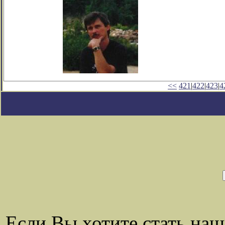
<<
421
|
422
|
423
|
4
Если Вы хотите стать на