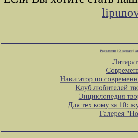
lipuno
Редколлегия
|
О журнале
|
Ав
Литера
Современ
Навигатор по современн
Клуб любителей тв
Энциклопедия тво
Для тех кому за 10: 
Галерея "Н