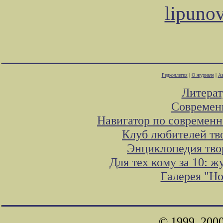
lipuno
Редколлегия
|
О журнале
|
Ав
Литера
Современ
Навигатор по современн
Клуб любителей тв
Энциклопедия тво
Для тех кому за 10: 
Галерея "Н
© 1999, 200