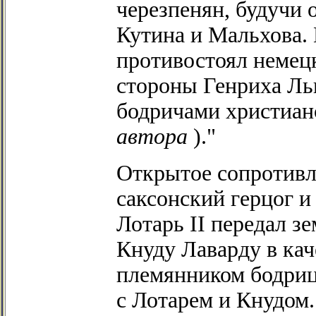
черезпенян, будучи 
Кутина и Мальхова. 
противостоял немецк
стороны Генриха Ль
бодричами христиан
автора
)."
Открытое сопротивле
саксонский герцог 
Лотарь II передал з
Кнуду Лаварду в кач
племянником бодриц
с Лотарем и Кнудом.