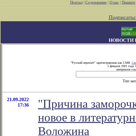
Портал
|
Содержание
|
О нас
|
Пишите
Подписатьс
НОВОСТИ 
"Русский переплет" зарегистрирован как СМИ.
Св
5 февраля 2001 года.
материалов ссы
Тип за
21.09.2022
"Причина заморочк
17:36
новое в литератур
Воложина