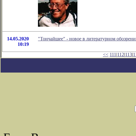
14.05.2020
"Тончайшее" - новое в литературном обозре
10:19
<<
111
|
112
|
113
|
1