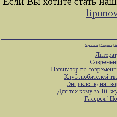
Если Вы хотите стать на
lipuno
Редколлегия
|
О журнале
|
Ав
Литера
Современ
Навигатор по современн
Клуб любителей тв
Энциклопедия тво
Для тех кому за 10: 
Галерея "Н