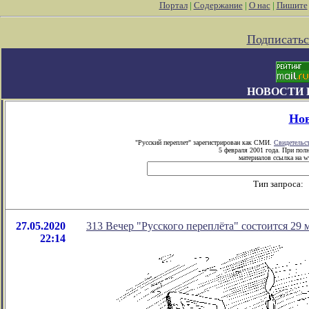
Портал
|
Содержание
|
О нас
|
Пишите
Подписатьс
НОВОСТИ 
Но
"Русский переплет" зарегистрирован как СМИ.
Свидетельс
5 февраля 2001 года. При пол
материалов ссылка на ww
Тип запроса:
27.05.2020
313 Вечер "Русского переплёта" состоится 29 м
22:14