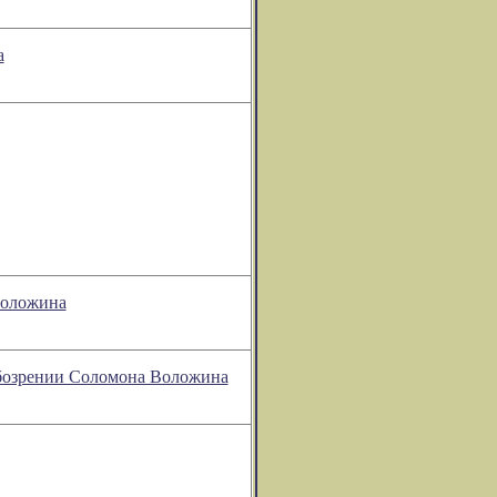
а
Воложина
 обозрении Соломона Воложина