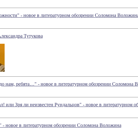
ожности" - новое в литературном обозрении Соломона Воложин
Александра Тутукова
адо нам, ребята…" - новое в литературном обозрении Соломона 
л! или Зря ли неизвестен Рундальцов" - новое в литературном
" - новое в литературном обозрении Соломона Воложина