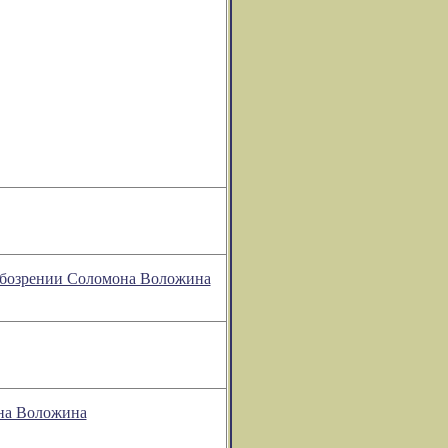
м обозрении Соломона Воложина
она Воложина