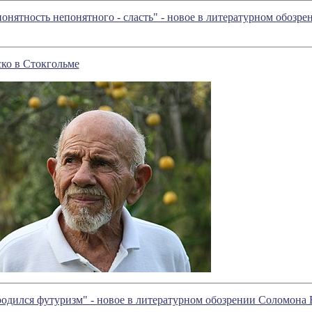
онятность непонятного - сласть" - новое в литературном обоз
ко в Стокгольме
родился футуризм" - новое в литературном обозрении Соломона