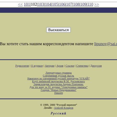
<<
101
|102|
103
|
104
|
105
|
106
|
107
|
108
|
109
|
110
>>
Вы хотите стать нашим корреспондентом напишите
lipunov@sai.
Редколлегия
|
О журнале
|
Авторам
|
Архив
|
Ссылки
|
Статистика
|
Дискуссия
Литературные страницы
Современная русская мысль
Навигатор по современной русской литературе "О'ХАЙ!"
Клуб любителей творчества Ф.М. Достоевского
Энциклопедия творчества Андрея Платонова
Для тех кому за 10: журнал "Электронные пампасы"
Галерея "Новые Передвижники"
Пишите
© 1999, 2000 "Русский переплет"
Дизайн -
Алексей Комаров