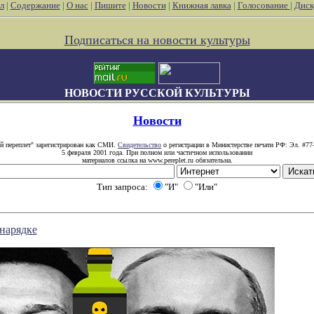
л
|
Содержание
|
О нас
|
Пишите
|
Новости
|
Книжная лавка
|
Голосование
|
Диск
Подписаться на новости культуры
НОВОСТИ РУССКОЙ КУЛЬТУРЫ
Новости
й переплет" зарегистрирован как СМИ.
Свидетельство
о регистрации в Министерстве печати РФ: Эл. #77
5 февраля 2001 года. При полном или частичном использовании
материалов ссылка на www.pereplet.ru обязательна.
Тип запроса:
"И"
"Или"
нарядке