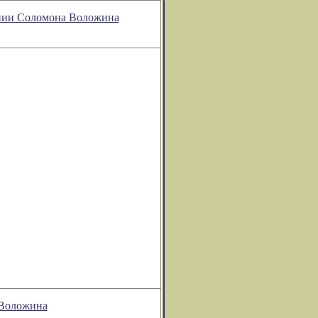
рении Соломона Воложина
 Воложина