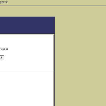
уссия
-4362 от