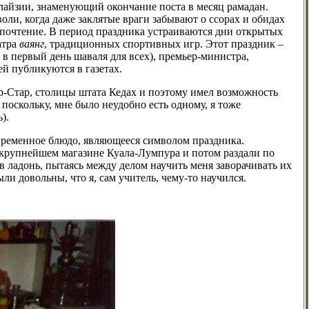
алайзии, знаменующий окончание поста в месяц рамадан.
оли, когда даже заклятые враги забывают о ссорах и обидах
 почтение. В период праздника устраиваются дни открытых
атра
ваянг
, традиционных спортивных игр. Этот праздник –
ы в первый день
шаваля
для всех), премьер-министра,
й публикуются в газетах.
р-Стар
, столицы штата Кедах и поэтому имел возможность
 поскольку, мне было неудобно есть одному, я тоже
).
пременное блюдо, являющееся символом праздника.
в крупнейшем магазине Куала-Лумпура и потом раздали по
в ладонь, пытаясь между делом научить меня заворачивать их
ли довольны, что я, сам учитель, чему-то научился.