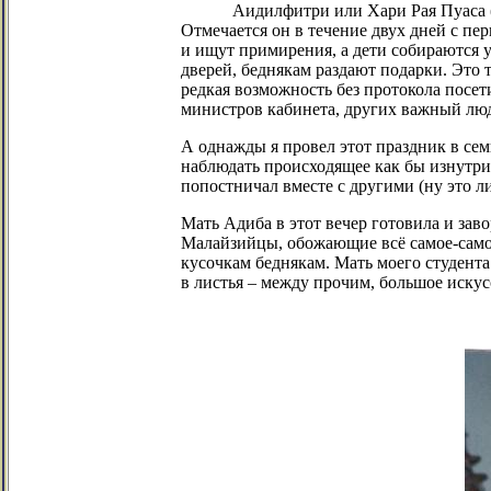
Аидилфитри
или
Хари
Рая
Пуаса
Отмечается он в течение двух дней с пе
и ищут примирения, а дети собираются 
дверей, беднякам раздают подарки. Это 
редкая возможность без протокола посет
министров кабинета, других важный люд
А однажды я провел этот праздник в сем
наблюдать происходящее как бы изнутри. 
попостничал
вместе с другими (ну это л
Мать
Адиба
в этот вечер готовила и зав
Малайзийцы
, обожающие всё самое-сам
кусочкам беднякам. Мать моего студента
в листья – между прочим, большое иску