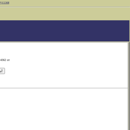
уссия
-4362 от