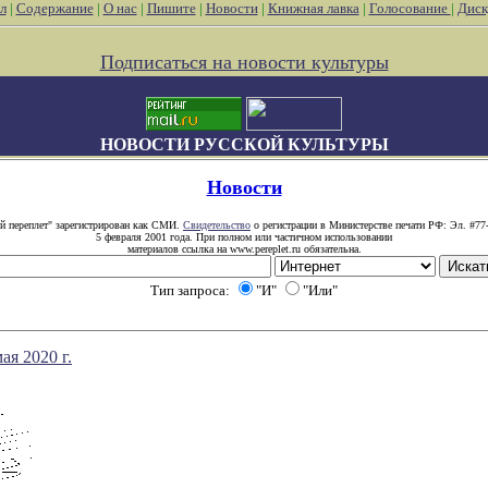
л
|
Содержание
|
О нас
|
Пишите
|
Новости
|
Книжная лавка
|
Голосование
|
Диск
Подписаться на новости культуры
НОВОСТИ РУССКОЙ КУЛЬТУРЫ
Новости
й переплет" зарегистрирован как СМИ.
Свидетельство
о регистрации в Министерстве печати РФ: Эл. #77
5 февраля 2001 года. При полном или частичном использовании
материалов ссылка на www.pereplet.ru обязательна.
Тип запроса:
"И"
"Или"
ая 2020 г.