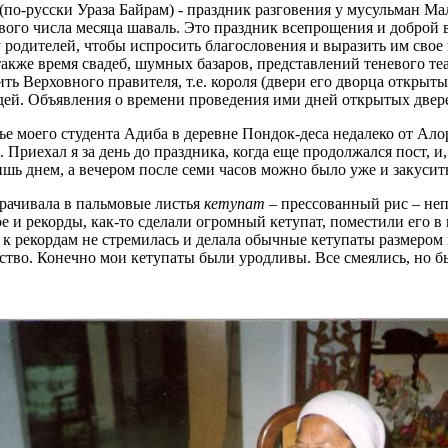
(по-русски Ураза Байрам) - праздник разговения у мусульман М
рвого числа месяца
шаваль
. Это праздник всепрощения и доброй в
у родителей, чтобы испросить благословения и выразить им свое
также время свадеб, шумных базаров, представлений теневого те
ить Верховного правителя, т.е. короля (двери его дворца открыт
ей. Объявления о времени проведения ими дней открытых двере
ье моего студента
Адиба
в деревне
Пондок-деса
недалеко от
Ало
Приехал я за день до праздника, когда еще продолжался пост, и,
ишь днем, а вечером после семи часов можно было уже и закусить
орачивала в пальмовые листья
кетупат
– прессованный рис – не
ое и рекорды, как-то сделали огромный
кетупат
, поместили его 
 к рекордам не стремилась и делала обычные
кетупаты
размером 
сство. Конечно мои
кетупаты
были уродливы. Все смеялись, но бы