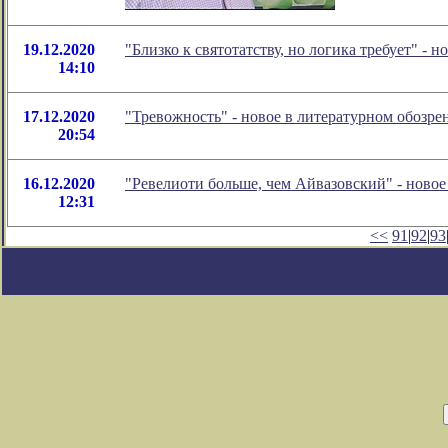
19.12.2020
"Близко к святотатству, но логика требует" -
14:10
17.12.2020
"Тревожность" - новое в литературном обозр
20:54
16.12.2020
"Ревелиоти больше, чем Айвазовский" - ново
12:31
<<
91
|
92
|
93