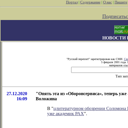
Портал
|
Содержание
|
О нас
|
Пишите
Подписатьс
НОВОСТИ 
"Русский переплет" зарегистрирован как СМИ.
Сви
5 февраля 2001 года.
материалов ссыл
Тип зап
27.12.2020
"Опять эта из «Оборонсервиса», теперь уже
16:09
Воложина
В "
цлитературном обозрении Соломона
уже академик РАХ
".