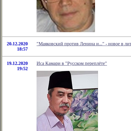
20.12.2020
"Маяковский против Ленина и..." - новое в 
18:57
19.12.2020
Иса Камари в "Русском переплёте"
19:52