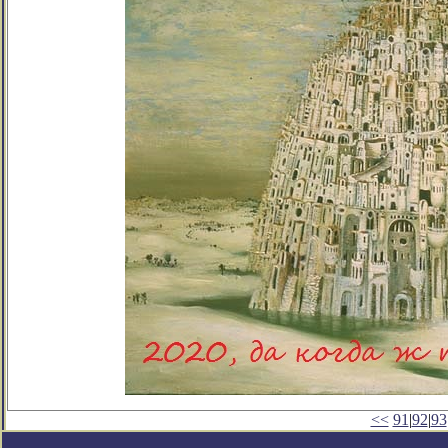
<<
91
|
92
|
93