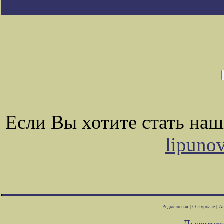
Если Вы хотите стать на
lipuno
Редколлегия
|
О журнале
|
Ав