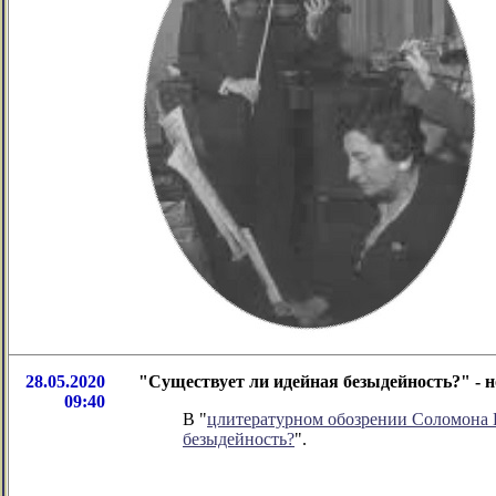
28.05.2020
"Существует ли идейная безыдейность?" - 
09:40
В "
цлитературном обозрении Соломона
безыдейность?
".