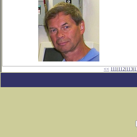
<<
111
|
112
|
113
|
1