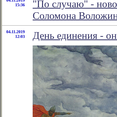
04.11.2019
"По случаю" - нов
15:36
Соломона Воложи
04.11.2019
День единения - он
12:03