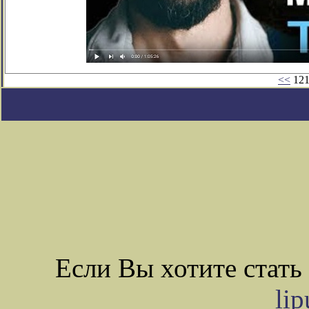
<<
121
Если Вы хотите стат
li