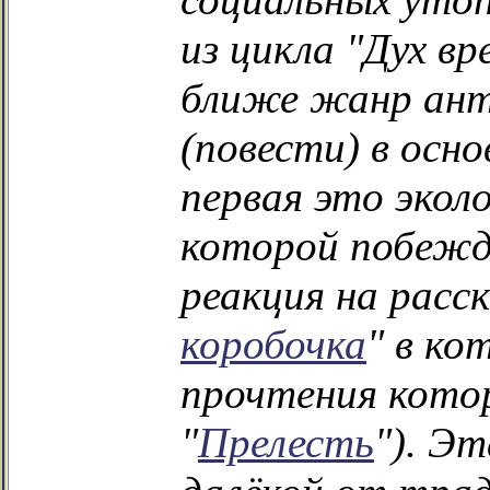
из цикла "Дух вр
ближе жанр ан
(повести) в осн
первая это экол
которой побежда
реакция на расс
коробочка
" в ко
прочтения кото
"
Прелесть
"). Э