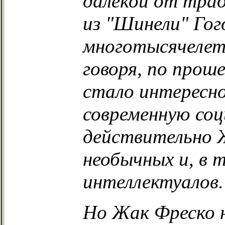
далёкой от тра
из "Шинели" Гого
многотысячеле
говоря, по прош
стало интересно
современную со
действительно 
необычных и, в 
интеллектуалов.
Но Жак Фреско 