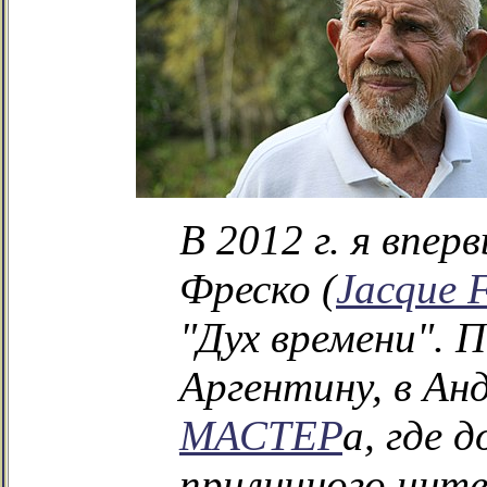
В 2012 г. я впе
Фреско (
Jacque 
"Дух времени". 
Аргентину, в Ан
МАСТЕР
а, где 
приличного интер