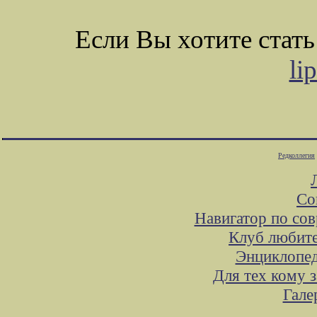
Если Вы хотите стат
li
Редколлегия
Со
Навигатор по со
Клуб любите
Энциклопед
Для тех кому 
Гале