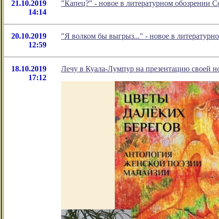
21.10.2019
"Капец?" - новое в литературном обозрении 
14:14
20.10.2019
"Я волком бы выгрыз..." - новое в литерату
12:59
18.10.2019
Лечу в Куала-Лумпур на презентацию своей но
17:12