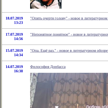
18.07.2019
"Опять очертя голову" - новое в литературн
13:23
17.07.2019
"Непонятное понятное" - новое в литератур
14:56
15.07.2019
"Опа. Ещё раз." - новое в литературном обо
14:34
14.07.2019
Философия Донбасса
16:38