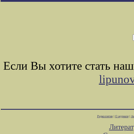
Если Вы хотите стать на
lipuno
Редколлегия
|
О журнале
|
Ав
Литера