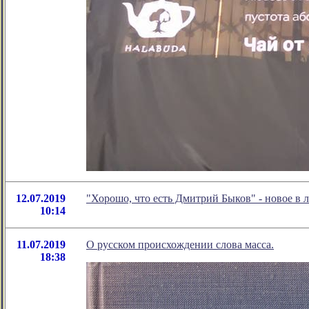
12.07.2019
"Хорошо, что есть Дмитрий Быков" - новое в
10:14
11.07.2019
О русском происхождении слова масса.
18:38