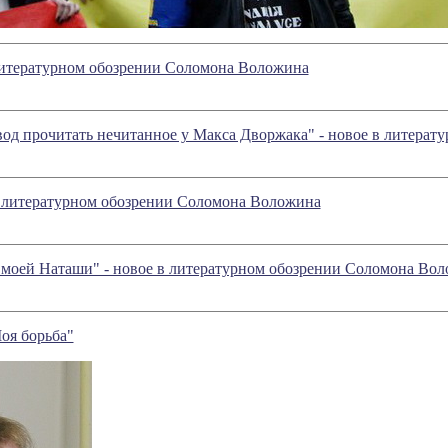
литературном обозрении Соломона Воложина
овод прочитать нечитанное у Макса Дворжака" - новое в литера
в литературном обозрении Соломона Воложина
 моей Наташи" - новое в литературном обозрении Соломона Во
оя борьба"