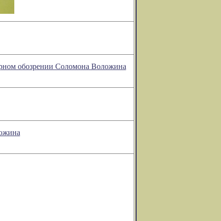
турном обозрении Соломона Воложина
ложина