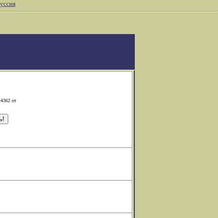
уссия
-4362 от