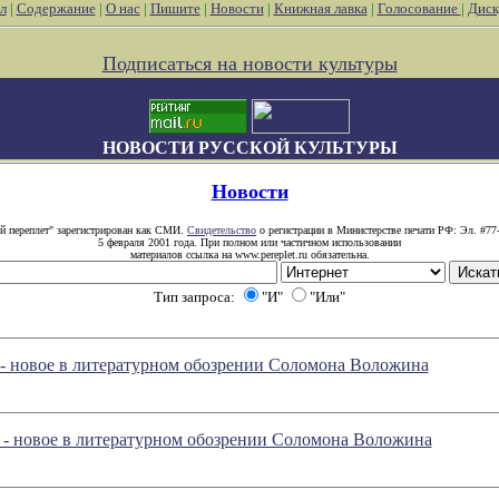
л
|
Содержание
|
О нас
|
Пишите
|
Новости
|
Книжная лавка
|
Голосование
|
Диск
Подписаться на новости культуры
НОВОСТИ РУССКОЙ КУЛЬТУРЫ
Новости
й переплет" зарегистрирован как СМИ.
Свидетельство
о регистрации в Министерстве печати РФ: Эл. #77
5 февраля 2001 года. При полном или частичном использовании
материалов ссылка на www.pereplet.ru обязательна.
Тип запроса:
"И"
"Или"
 - новое в литературном обозрении Соломона Воложина
 - новое в литературном обозрении Соломона Воложина