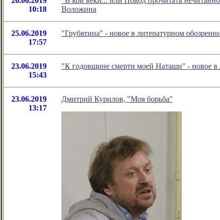
26.06.2019
"В кои веки... или Повод прочитать нечитанн
10:18
Воложина
25.06.2019
"Грубятина" - новое в литературном обозрен
17:57
23.06.2019
"К годовщине смерти моей Наташи" - новое 
15:43
23.06.2019
Дмитрий Курилов, "Моя борьба"
13:17