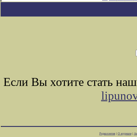
Если Вы хотите стать на
lipuno
Редколлегия
|
О журнале
|
Ав