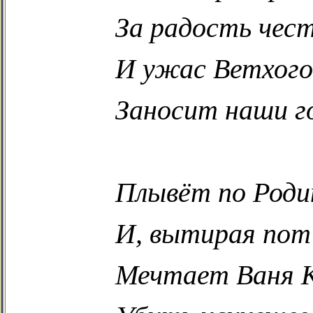
За радость чес
И ужас Ветхого
Заносит наши г
Плывёт по Родин
И, вытирая пот 
Мечтает Ваня 