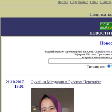
Портал
|
Содержание
|
О нас
|
Пишите
Подписатьс
НОВОСТИ 
Ново
"Русский переплет" зарегистрирован как СМИ.
Свидетельство
о
5 февраля 2001 года. При полном 
материалов ссылка на www.pe
Тип запроса:
21.10.2017
Рухайни Матдарин в Русском Переплёте
18:01