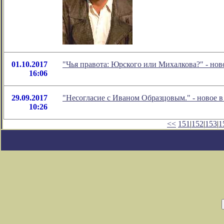
01.10.2017
"Чья правота: Юрского или Михалкова?" - но
16:06
29.09.2017
"Несогласие с Иваном Образцовым." - новое 
10:26
<<
151
|
152
|
153
|
1