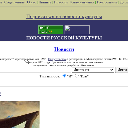
л
|
Содержание
|
О нас
|
Пишите
|
Новости
|
Книжная лавка
|
Голосование
|
Диск
Подписаться на новости культуры
НОВОСТИ РУССКОЙ КУЛЬТУРЫ
Новости
й переплет" зарегистрирован как СМИ.
Свидетельство
о регистрации в Министерстве печати РФ: Эл. #77
5 февраля 2001 года. При полном или частичном использовании
материалов ссылка на www.pereplet.ru обязательна.
Тип запроса:
"И"
"Или"
?