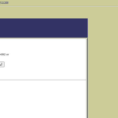
уссия
-4362 от