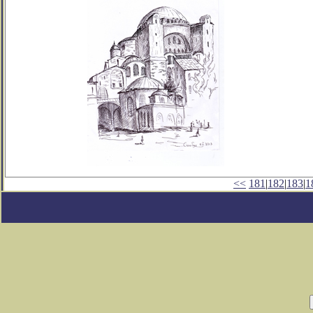
<<
181
|
182
|
183
|
1