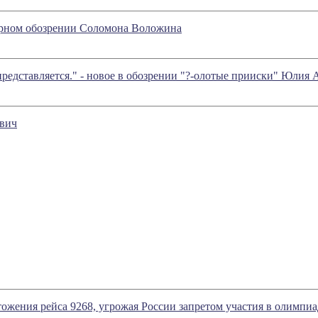
турном обозрении Соломона Воложина
представляется." - новое в обозрении "?-олотые прииски" Юлия 
евич
жения рейса 9268, угрожая России запретом участия в олимпиад