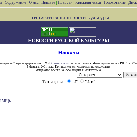
л
|
Содержание
|
О нас
|
Пишите
|
Новости
|
Книжная лавка
|
Голосование
|
Диск
Подписаться на новости культуры
НОВОСТИ РУССКОЙ КУЛЬТУРЫ
Новости
й переплет" зарегистрирован как СМИ.
Свидетельство
о регистрации в Министерстве печати РФ: Эл. #77
5 февраля 2001 года. При полном или частичном использовании
материалов ссылка на www.pereplet.ru обязательна.
Тип запроса:
"И"
"Или"
я мир.