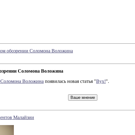
рном обозрении Соломона Воложина
обозрении Соломона Воложина
и Соломона Воложина
появилась новая статья "
Вух!
".
дентов Малайзии