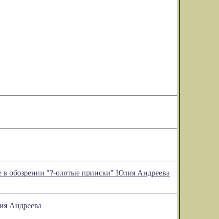
ое в обозрении "?-олотые прииски" Юлия Андреева
лия Андреева