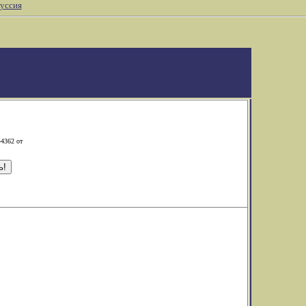
уссия
-4362 от