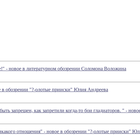
!" - новое в литературном обозрении Соломона Воложина
е в обозрении "?-олотые прииски" Юлия Андреева
ть запрещен, как запретили когда-то бои гладиаторов. " - нов
никакого отношения" - новое в обозрении "?-олотые прииски" Ю