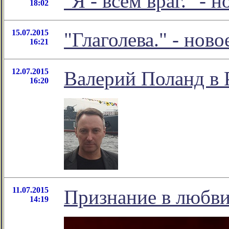
"Я - всем враг." -
18:02
15.07.2015
"Глаголева." - но
16:21
12.07.2015
Валерий Поланд в 
16:20
11.07.2015
Признание в любви.
14:19