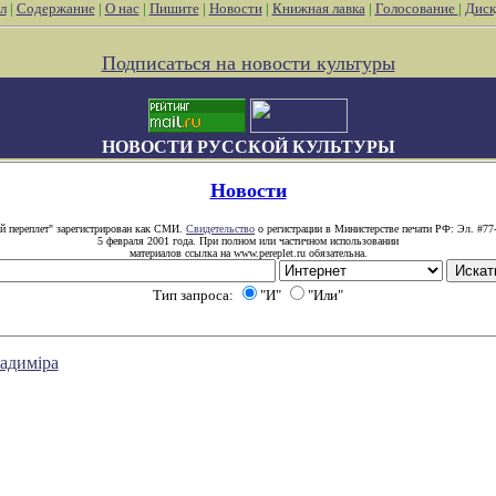
л
|
Содержание
|
О нас
|
Пишите
|
Новости
|
Книжная лавка
|
Голосование
|
Диск
Подписаться на новости культуры
НОВОСТИ РУССКОЙ КУЛЬТУРЫ
Новости
й переплет" зарегистрирован как СМИ.
Свидетельство
о регистрации в Министерстве печати РФ: Эл. #77
5 февраля 2001 года. При полном или частичном использовании
материалов ссылка на www.pereplet.ru обязательна.
Тип запроса:
"И"
"Или"
ладимiра