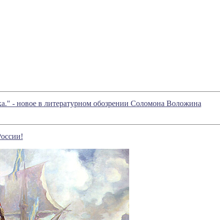
ка." - новое в литературном обозрении Соломона Воложина
оссии!