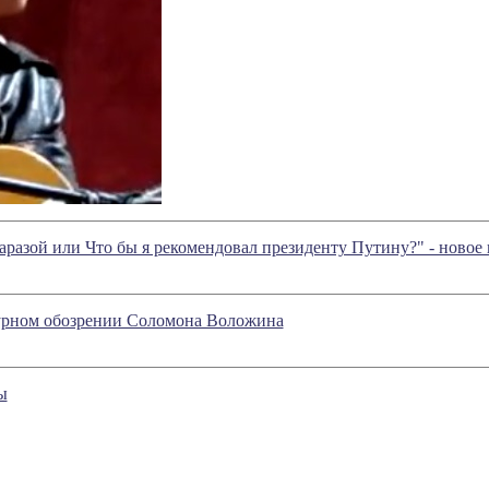
аразой или Что бы я рекомендовал президенту Путину?" - новое
атурном обозрении Соломона Воложина
ы