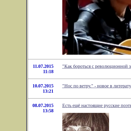
11.07.2015
"Как бороться с революционной з
11:18
10.07.2015
"Нос по ветру." - новое в литер
13:21
08.07.2015
Есть ещё настоящие русские поэт
13:58