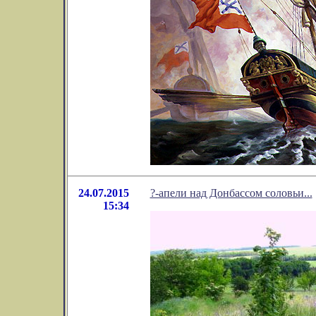
24.07.2015
?-апели над Донбассом соловьи...
15:34