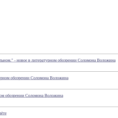
ельном." - новое в литературном обозрении Соломона Воложина
ратурном обозрении Соломона Воложина
рном обозрении Соломона Воложина
лёте