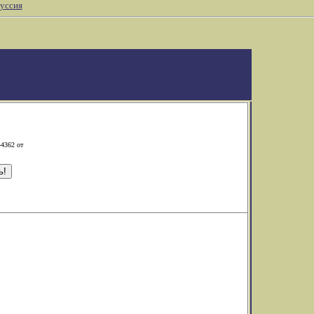
уссия
-4362 от