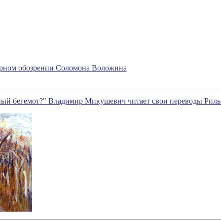
турном обозрении Соломона Воложина
ый бегемот?" Владимир Микушевич читает свои переводы Риль