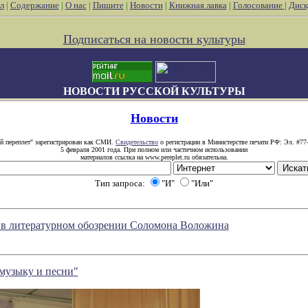
л
|
Содержание
|
О нас
|
Пишите
|
Новости
|
Книжная лавка
|
Голосование
|
Диск
Подписаться на новости культуры
НОВОСТИ РУССКОЙ КУЛЬТУРЫ
Новости
й переплет" зарегистрирован как СМИ.
Свидетельство
о регистрации в Министерстве печати РФ: Эл. #77
5 февраля 2001 года. При полном или частичном использовании
материалов ссылка на www.pereplet.ru обязательна.
Тип запроса:
"И"
"Или"
е в литературном обозрении Соломона Воложина
 музыку и песни"