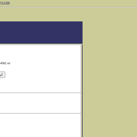
уссия
-4362 от