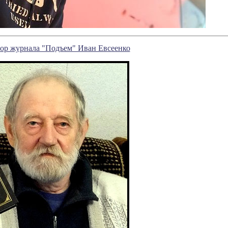
тор журнала "Подъем" Иван Евсеенко