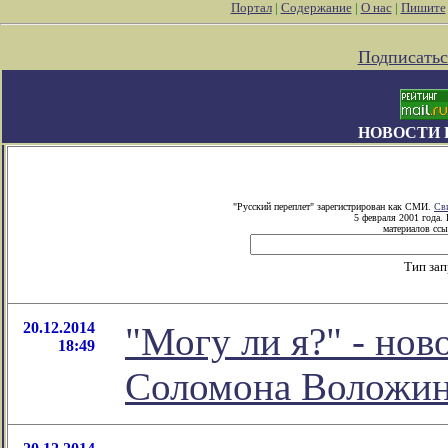
Портал
|
Содержание
|
О нас
|
Пишите
Подписатьс
НОВОСТИ 
"Русский переплет" зарегистрирован как СМИ.
Св
5 февраля 2001 года.
материалов ссы
Тип за
20.12.2014
"Могу ли я?" - нов
18:49
Соломона Воложи