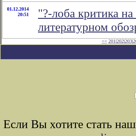
01.12.2014
"?-лоба критика на 
20:51
литературном обо
<<
201
|
202
|
203
|
2
Если Вы хотите стать на