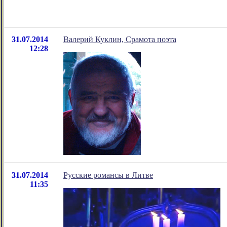
31.07.2014
Валерий Куклин, Срамота поэта
12:28
31.07.2014
Русские романсы в Литве
11:35