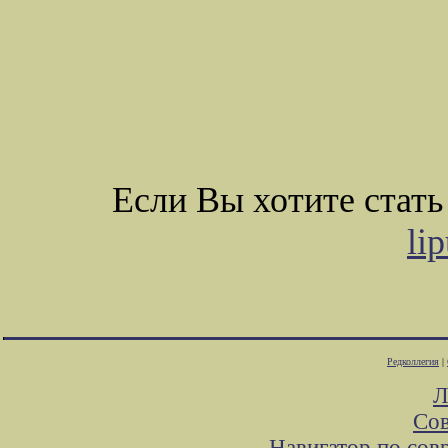
Если Вы хотите стат
li
Редколлегия
|
Л
Сов
Навигатор по сов