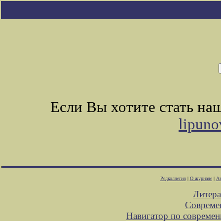
Если Вы хотите стать н
lipuno
Редколлегия
|
О журнале
|
Ав
Литера
Совреме
Навигатор по современ