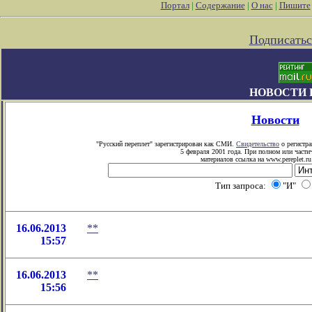
Портал
|
Содержание
|
О нас
|
Пишите
Подписатьс
НОВОСТИ 
Новости
"Русский переплет" зарегистрирован как СМИ.
Свидетельство
о регистра
5 февраля 2001 года. При полном или част
материалов ссылка на www.pereplet.ru
Тип запроса:
"И"
16.06.2013
**
15:57
16.06.2013
**
15:56