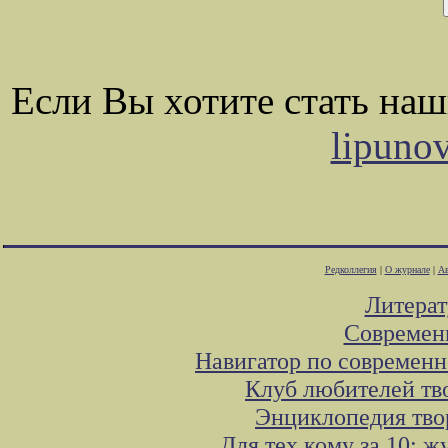
Если Вы хотите стать на
lipuno
Редколлегия
|
О журнале
|
Ав
Литера
Современ
Навигатор по современн
Клуб любителей тв
Энциклопедия тво
Для тех кому за 10: 