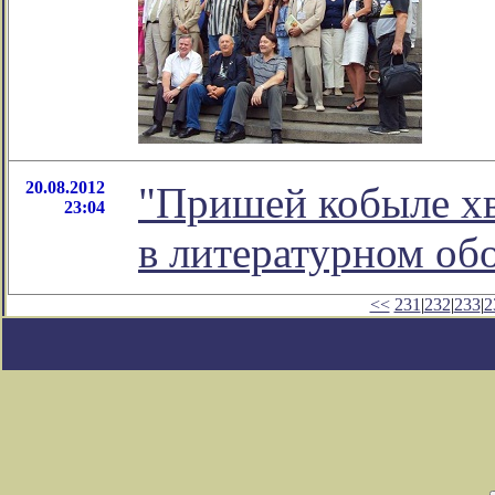
20.08.2012
"Пришей кобыле хв
23:04
в литературном о
<<
231
|
232
|
233
|
2