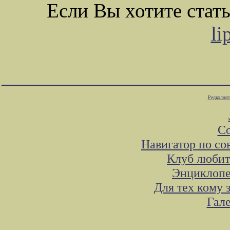
Если Вы хотите стат
li
Редколлег
Со
Навигатор по со
Клуб любит
Энциклопе
Для тех кому 
Гал