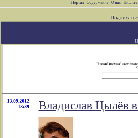
Портал
|
Содержание
|
О нас
|
Пишите
Подписатьс
"Русский переплет" зарегистр
5 ф
13.09.2012
Владислав Цылёв в
13:39