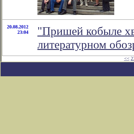
20.08.2012
"Пришей кобыле хво
23:04
литературном обо
<<
2