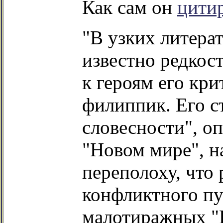
Как сам он
цити
"В узких литера
известно редко
к героям его кр
филиппик. Его с
словесности", оп
"Новом мире", н
переполоху, что 
конфликтного пу
малотиражных "Н