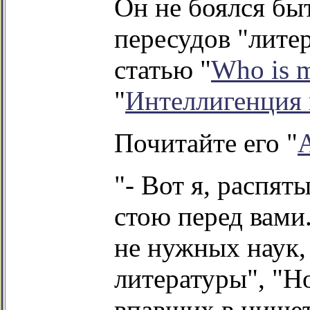
Он не боялся бы
пересудов "лите
статью "
Who is m
"
Интеллигенция 
Почитайте его "
"- Вот я, распят
стою перед вами
не нужных наук,
литературы", "Н
впавших в нищет