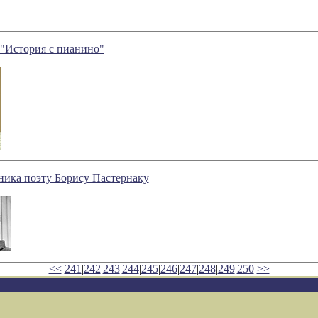
"История с пианино"
ика поэту Борису Пастернаку
<<
241
|
242
|
243
|
244
|
245
|
246
|
247
|
248
|
249
|
250
>>