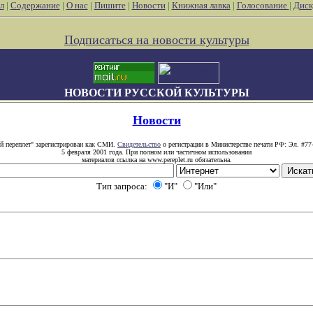
л
|
Содержание
|
О нас
|
Пишите
|
Новости
|
Книжная лавка
|
Голосование
|
Диск
Подписаться на новости культуры
НОВОСТИ РУССКОЙ КУЛЬТУРЫ
Новости
й переплет" зарегистрирован как СМИ.
Свидетельство
о регистрации в Министерстве печати РФ: Эл. #77
5 февраля 2001 года. При полном или частичном использовании
материалов ссылка на www.pereplet.ru обязательна.
Тип запроса:
"И"
"Или"