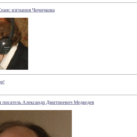
еанс изгнания Чичичкова
р!
и писатель Александр Дмитриевич Медведев