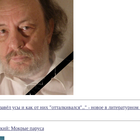
 завёл усы и как от них "отталкивался".." - новое в литературн
ский: Мокрые паруса