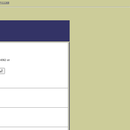
уссия
-4362 от