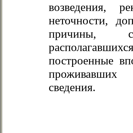
возведения, р
неточности, д
причины, с
располагавшихс
построенные впо
проживавших 
сведения.