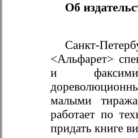
Об издательс
Санкт-Пете
<Альфарет> спе
и факсимил
дореволюцион
малыми тиража
работает по тех
придать книге в