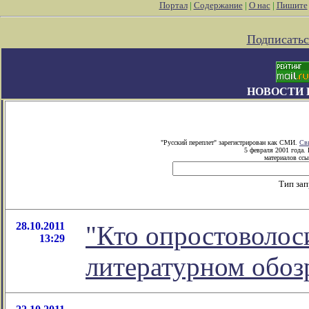
Портал
|
Содержание
|
О нас
|
Пишите
Подписатьс
НОВОСТИ 
"Русский переплет" зарегистрирован как СМИ.
Св
5 февраля 2001 года.
материалов ссы
Тип за
28.10.2011
"Кто опростоволоси
13:29
литературном обо