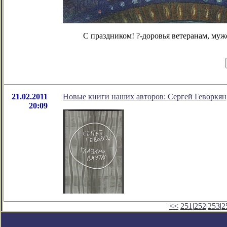
С праздником! ?-доровья ветеранам, муже
21.02.2011
Новые книги наших авторов: Сергей Геворкян,
20:09
<<
251
|
252
|
253
|
2