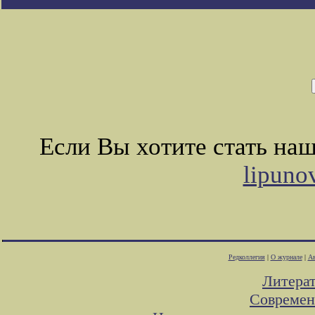
Если Вы хотите стать на
lipuno
Редколлегия
|
О журнале
|
Ав
Литера
Современ