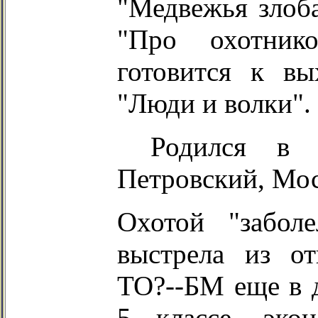
"Медвежья злоба
"Про охотник
готовится к в
"Люди и волки".
Родился в
Петровский
, Мо
Охотой "забол
выстрела из от
ТО?--БМ еще в д
5 классе, эко