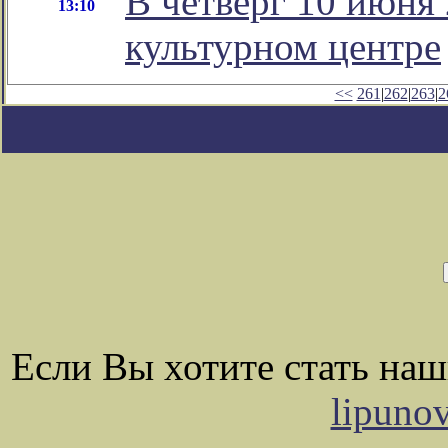
В четверг 10 июня 
13:10
культурном центре
<<
261
|
262
|
263
|
2
Если Вы хотите стать на
lipuno