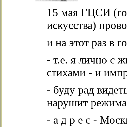
15 мая ГЦСИ (го
искусства) про
и на этот раз в 
- т.е. я лично с
стихами - и имп
- буду рад видет
нарушит режима 
- а д р е с - Мо