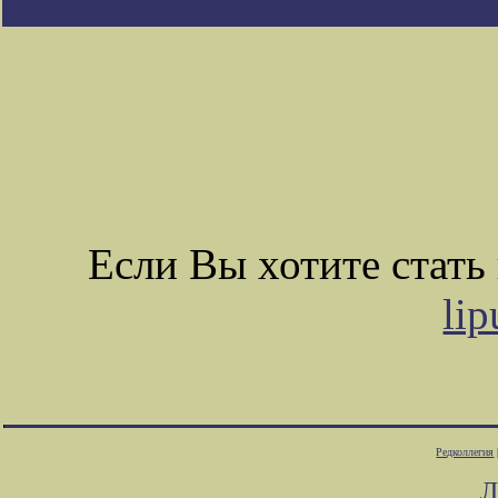
Если Вы хотите стат
li
Редколлегия
Л