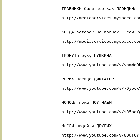
    ТРАВИНКИ были все как БЛОНДИНл 
    http://mediaservices.myspace.co
    КОГДА ветерок на волнах - сам к
    http://mediaservices.myspace.co
    ТРОНУТЬ руку ПУШКИНА

    http://www.youtube.com/v/vnmWg0U
    РЕРИХ псевдо ДИКТАТОР

    http://www.youtube.com/v/70ybcxV
    МОЛОДл пока ПО?-НАЕМ

    http://www.youtube.com/v/sR5bqYg
    МлСЛИ людей и ДРУГИХ

    http://www.youtube.com/v/8DuTQYl