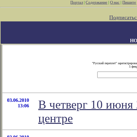
Портал
|
Содержание
|
О нас
|
Пишите
Подписатьс
НО
"Русский переплет" зарегистриро
5 фев
03.06.2010
В четверг 10 июня
13:06
центре