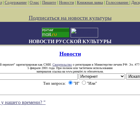
л
|
Содержание
|
О нас
|
Пишите
|
Новости
|
Книжная лавка
|
Голосование
|
Диск
Подписаться на новости культуры
НОВОСТИ РУССКОЙ КУЛЬТУРЫ
Новости
й переплет" зарегистрирован как СМИ.
Свидетельство
о регистрации в Министерстве печати РФ: Эл. #77
5 февраля 2001 года. При полном или частичном использовании
материалов ссылка на www.pereplet.ru обязательна.
Тип запроса:
"И"
"Или"
 у нашего времени? "