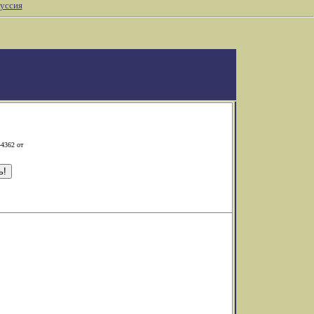
уссия
-4362 от