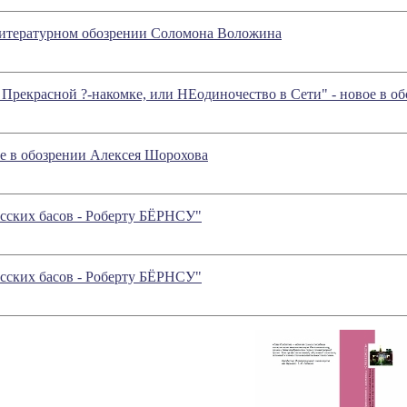
 литературном обозрении Соломона Воложина
Прекрасной ?-накомке, или НЕодиночество в Сети" - новое в 
е в обозрении Алексея Шорохова
сских басов - Роберту БЁРНСУ"
сских басов - Роберту БЁРНСУ"