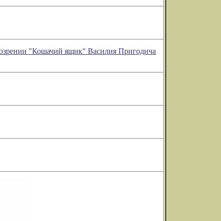
обозрении "Кошачий ящик" Василия Пригодича