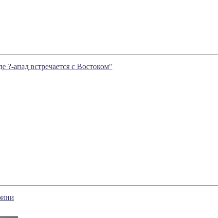
де ?-апад встречается с Востоком"
рини