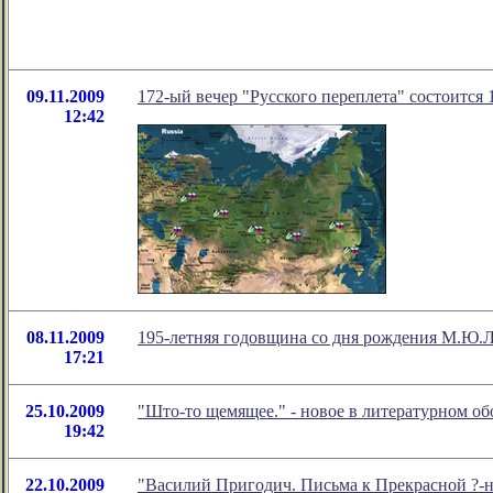
09.11.2009
172-ый вечер "Русского переплета" состоится 1
12:42
08.11.2009
195-летняя годовщина со дня рождения М.Ю.
17:21
25.10.2009
"Што-то щемящее." - новое в литературном 
19:42
22.10.2009
"Василий Пригодич. Письма к Прекрасной ?-н