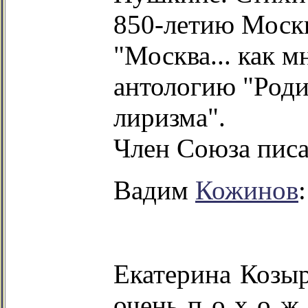
850-летию Москв
"Москва... как мн
антологию "Роди
лиризма".
Член Союза писа
Вадим
Кожинов
:
Екатерина Козыр
очень п о х о ж