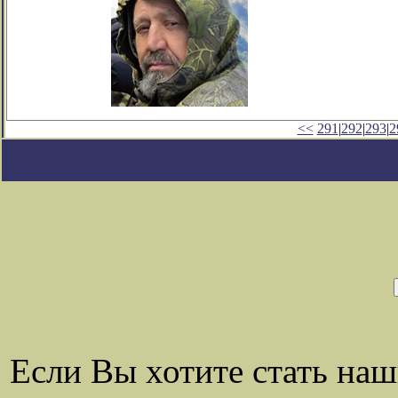
<<
291
|
292
|
293
|
2
Если Вы хотите стать на