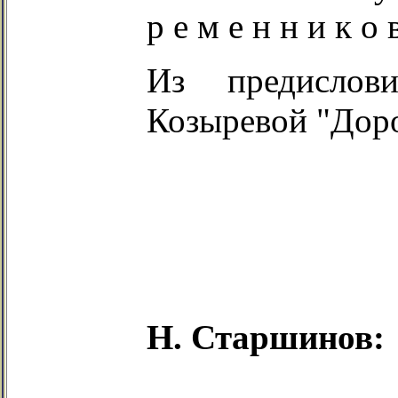
р е м е н н и к о 
Из предислов
Козыревой "Доро
Н. Старшинов: