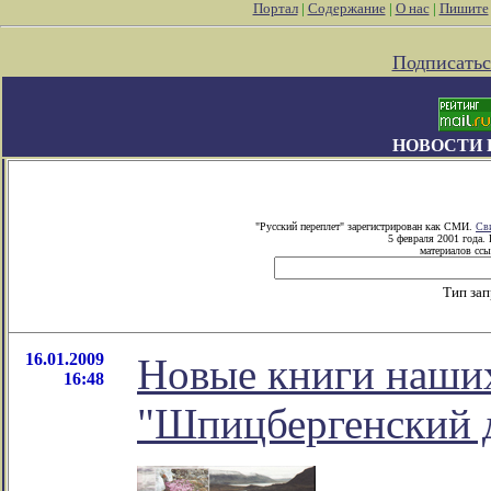
Портал
|
Содержание
|
О нас
|
Пишите
Подписатьс
НОВОСТИ 
"Русский переплет" зарегистрирован как СМИ.
Св
5 февраля 2001 года.
материалов ссы
Тип за
16.01.2009
Новые книги наших
16:48
"Шпицбергенский 